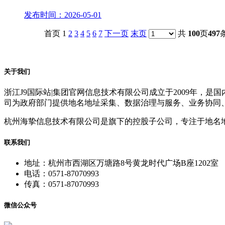
发布时间：2026-05-01
首页 1
2
3
4
5
6
7
下一页
末页
共
100
页
497
关于我们
浙江J9国际站|集团官网信息技术有限公司成立于2009年
司为政府部门提供地名地址采集、数据治理与服务、业务协同
杭州海挚信息技术有限公司是旗下的控股子公司，专注于地名
联系我们
地址：杭州市西湖区万塘路8号黄龙时代广场B座1202室
电话：0571-87070993
传真：0571-87070993
微信公众号