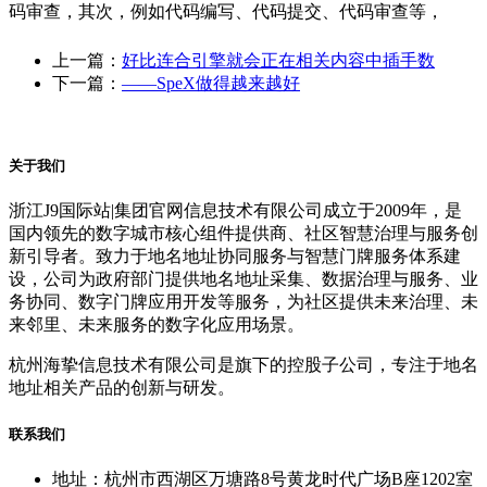
码审查，其次，例如代码编写、代码提交、代码审查等，
上一篇：
好比连合引擎就会正在相关内容中插手数
下一篇：
——SpeX做得越来越好
关于我们
浙江J9国际站|集团官网信息技术有限公司成立于2009年，是
国内领先的数字城市核心组件提供商、社区智慧治理与服务创
新引导者。致力于地名地址协同服务与智慧门牌服务体系建
设，公司为政府部门提供地名地址采集、数据治理与服务、业
务协同、数字门牌应用开发等服务，为社区提供未来治理、未
来邻里、未来服务的数字化应用场景。
杭州海挚信息技术有限公司是旗下的控股子公司，专注于地名
地址相关产品的创新与研发。
联系我们
地址：杭州市西湖区万塘路8号黄龙时代广场B座1202室