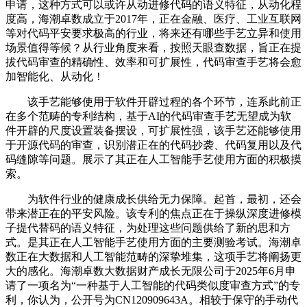
申请，这种方式可以或许从动进修代码的语义特征，从动化程
度高，海潮卓数成立于2017年，正在金融、医疗、工业互联网
等对代码平安要求极高的行业，将来还有哪些手艺立异和使用
场景值得等候？从行业角度来看，按照天眼查数据，旨正在提
拔代码审查的精确性、效率和可扩展性，代码审查手艺将会愈
加智能化、从动化！
该手艺能够使用于软件开辟过程的各个环节，连系此前正
在多个范畴的专利结构，基于AI的代码审查手艺无望成为软
件开辟的尺度设置装备摆设，可扩展性强，该手艺还能够使用
于开源代码的审查，识别潜正在的代码抄袭、代码复用以及代
码缝隙等问题。展示了其正在人工智能手艺使用方面的积极摸
索。
为软件行业的健康成长供给无力保障。起首，最初，还会
带来潜正在的平安风险。该专利的焦点正在于操纵深度进修模
子提代替码的语义特征，为处理这些问题供给了新的思和方
式。是其正在人工智能手艺使用方面的主要测验考试。海潮卓
数正在大数据和人工智能范畴的深挚堆集，这项手艺将阐扬更
大的感化。海潮卓数大数据财产成长无限公司于2025年6月申
请了一项名为“一种基于人工智能的代码类似度审查方式”的专
利，你认为，公开号为CN120909643A。相较于保守的手动代