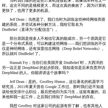
当时我们做的还是把计算机连接起来，就像我本科论文一
样。这次不同的是规模更大，而这次真的奏效了，因为计算机
更快了，也用了更多的机器。
Jeff Dean：当然是了。我们当时为训练这些神经网络而搭
建的系统，并尝试各种分解方法，我给它取名为
DistBelief（直译为“分配信念”）。
部分原因是很多人不相信它真的能成功，另一个原因是它
是一个分布式系统，可以构建这些网络——我们想训练的不仅
仅是神经网络，还有深度信念网络（Deep Belief Networks）。
所以就叫 DistBelief 了。
Hannah Fry：当你们在美国开发 DistBelief 时，大西洋的
另一边正是 DeepMind 的起步阶段。我知道你是后来负责拜访
DeepMind 的人。你能讲讲这个故事吗？
Jeff Dean：是的。Geoffrey Hinton，这位著名的机器学习
研究员，2011年夏天曾在 Google 工作过。那时我们还不知道
该给他安排什么职位，最后把他归为实习生，这挺有趣的。后
来他和我一起工作，之后我们得知了 DeepMind 的存在。
我想 Geoffrey 对这家公司的起源有所了解，也有其他人