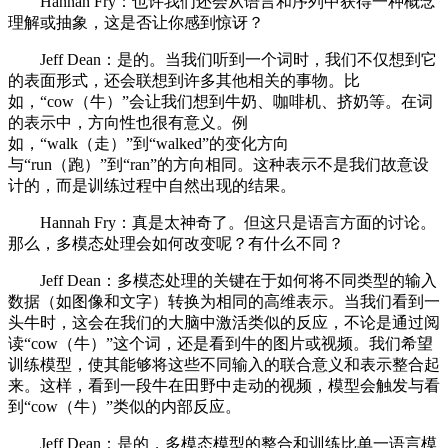
Hannah Fry：也许我们还会从语言和序列中获得一种概念
理解或抽象，这是否让你感到惊讶？
Jeff Dean：是的。当我们听到一个词时，我们不仅想到它
的表面形式，还会联想到许多其他相关的事物。比
如，“cow（牛）”会让我们想到牛奶、咖啡机、挤奶等。在词
的表示中，方向性也很有意义。例
如，“walk（走）”到“walked”的变化方向
与“run（跑）”到“ran”的方向相同。这种表示不是我们故意设
计的，而是训练过程中自然出现的结果。
Hannah Fry：真是太神奇了。但这只是语言方面的讨论。
那么，多模态处理会如何改变呢？有什么不同？
Jeff Dean：多模态处理的关键在于如何将不同类型的输入
数据（如图像和文字）转换为相同的高维表示。当我们看到一
头牛时，这会在我们的大脑中激活类似的反应，不论是通过阅
读“cow（牛）”这个词，还是看到牛的图片或视频。我们希望
训练模型，使其能够将这些不同输入的联合意义和表示整合起
来。这样，看到一段牛在田野中走动的视频，模型会触发与看
到“cow（牛）”类似的内部反应。
Jeff Dean：是的，多模态模型的整合和训练比单一语言模