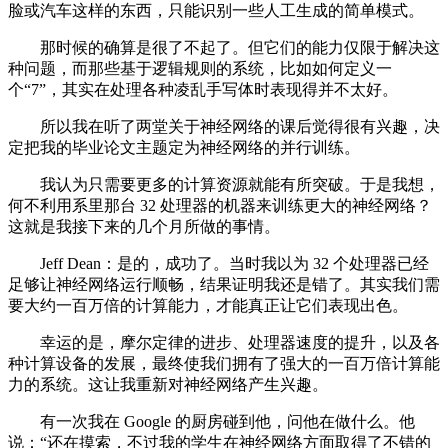
脸或汽车这样的东西，只能识别一些人工生成的简单模式。
那时候的确算是很了不起了。但它们的能力仅限于解决这
种问题，而那些基于逻辑规则的系统，比如如何定义一
个“7”，其实在处理各种凌乱手写体时表现得并不太好。
所以我在听了两堂关于神经网络的课后觉得很有兴趣，决
定把我的毕业论文主题定为神经网络的并行训练。
我认为只需要更多的计算资源就能有所突破。于是我想，
何不利用系里那台 32 处理器的机器来训练更大的神经网络？
这就是我接下来的几个月所做的事情。
Jeff Dean：是的，成功了。当时我以为 32 个处理器已经
足够让神经网络运行顺畅，结果证明我还是错了。其实我们需
要大约一百万倍的计算能力，才能真正让它们表现出色。
幸运的是，摩尔定律的进步、处理器速度的提升，以及各
种计算设备的发展，最终使我们拥有了强大的一百万倍计算能
力的系统。这让我重新对神经网络产生兴趣。
有一次我在 Google 的厨房碰到他，问他在做什么。他
说：“还在摸索，不过我的学生在神经网络方面取得了不错的