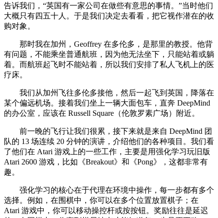
告诉我们，“英国有一家公司在做些有意思的事情。”当时他们
大概只有四五十人。于是我们决定去看看，把它视作潜在的收
购对象。
那时我在加州，Geoffrey 在多伦多，是那里的教授。他背
有问题，不能乘坐普通航班，因为他无法坐下，只能站着或躺
着。而航班起飞时不能站着，所以我们安排了私人飞机上的医
疗床。
我们从加州飞往多伦多接他，然后一起飞到英国，降落在
某个偏远机场。接着我们坐上一辆大面包车，直奔 DeepMind
的办公室，应该在 Russell Square（伦敦罗素广场）附近。
前一晚的飞行让我们很累，接下来就是来自 DeepMind 团
队的 13 场连续 20 分钟的演讲，介绍他们的各种项目。我们看
了他们在 Atari 游戏上的一些工作，主要是用强化学习玩旧版
Atari 2600 游戏，比如《Breakout》和《Pong》，这都非常有
趣。
强化学习的核心在于代理在环境中操作，每一步都有多个
选择。例如，在围棋中，你可以在多个位置放置棋子；在
Atari 游戏中，你可以移动操控杆或按按钮。奖励往往是延迟