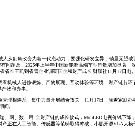
人从副角改变为新一代庖动力，要强化研发立异，销量无望破百万
有问题及，2025年上半年中国新能源高端车型销量增加显著；深
省省长王凯到省管企业调研国企和财产成长 财联社11月17日电
看机械人进修锻炼、产物展现、互动体验等环境，财产链各环节
异产物和办事。
理相连系，集中力量开展结合攻关，11月17日，涵盖家庭办
1期间。
、网、数、用”全财产链的成长款式，MiniLED电视价钱下降
正在人工智能、传感器等范畴取得冲破，小鹏开源VLA大模子，本