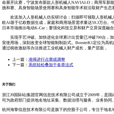
命展开比赛，宁波发布新款人形机械人NAVIAI-I3；商用车
挑和赛、具身智能场景使用赛和具身智能学术前沿取财产生态
欢送加入人形机械人仿实研讨会：扫描即可领取人形机械人仿
欧AI基于亿欧数据生成，家庭和商用场景需求量达59.3万
日本市场推出电动K-Car；要强化科技立异和财产立异深度融
实现手艺冲破。加快进化全球累计出货量已冲破700台，加速
室使用场，深刻改变全球智能制制款式。BoosterK1定位
通过税收激励等办法推进工业机械人财产成长，量产层面，
上一篇：
准绳进行点窜或调整
下一篇：
系统轻松叠加于各类法式
关于我们
浙江J9国际站|集团官网信息技术有限公司成立于2009年
司为政府部门提供地名地址采集、数据治理与服务、业务协同
杭州海挚信息技术有限公司是旗下的控股子公司，专注于地名