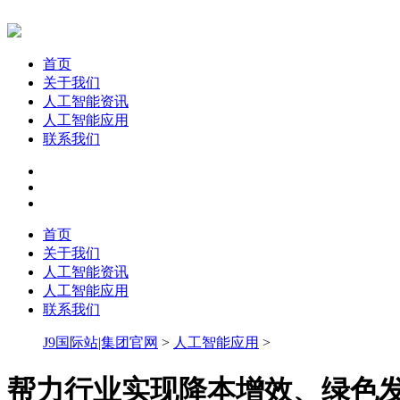
首页
关于我们
人工智能资讯
人工智能应用
联系我们
首页
关于我们
人工智能资讯
人工智能应用
联系我们
J9国际站|集团官网
>
人工智能应用
>
帮力行业实现降本增效、绿色