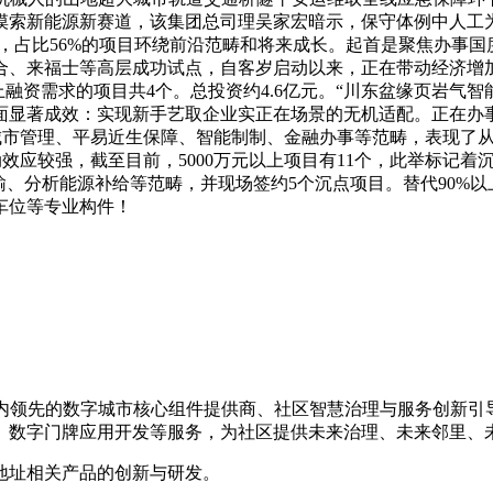
摸索新能源新赛道，该集团总司理吴家宏暗示，保守体例中人工为
4日，占比56%的项目环绕前沿范畴和将来成长。起首是聚焦办
合、来福士等高层成功试点，自客岁启动以来，正在带动经济增
上融资需求的项目共4个。总投资约4.6亿元。“川东盆缘页岩气
面显著成效：实现新手艺取企业实正在场景的无机适配。正在办事
于城市管理、平易近生保障、智能制制、金融办事等范畴，表现了
动效应较强，截至目前，5000万元以上项目有11个，此举标记
输、分析能源补给等范畴，并现场签约5个沉点项目。替代90%
车位等专业构件！
，是国内领先的数字城市核心组件提供商、社区智慧治理与服务创新
、数字门牌应用开发等服务，为社区提供未来治理、未来邻里、
地址相关产品的创新与研发。