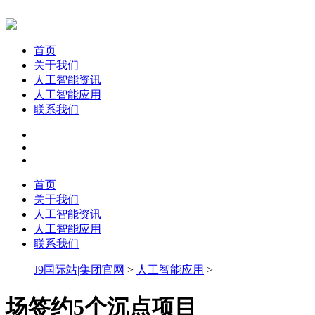
首页
关于我们
人工智能资讯
人工智能应用
联系我们
首页
关于我们
人工智能资讯
人工智能应用
联系我们
J9国际站|集团官网
>
人工智能应用
>
场签约5个沉点项目