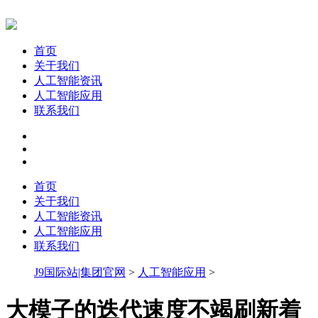
首页
关于我们
人工智能资讯
人工智能应用
联系我们
首页
关于我们
人工智能资讯
人工智能应用
联系我们
J9国际站|集团官网
>
人工智能应用
>
大模子的迭代速度不竭刷新着