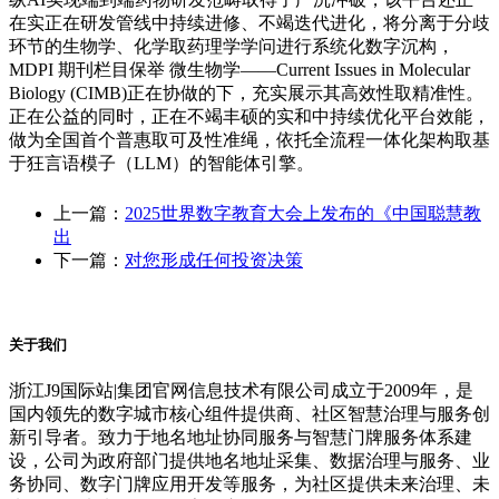
在实正在研发管线中持续进修、不竭迭代进化，将分离于分歧
环节的生物学、化学取药理学学问进行系统化数字沉构，
MDPI 期刊栏目保举 微生物学——Current Issues in Molecular
Biology (CIMB)正在协做的下，充实展示其高效性取精准性。
正在公益的同时，正在不竭丰硕的实和中持续优化平台效能，
做为全国首个普惠取可及性准绳，依托全流程一体化架构取基
于狂言语模子（LLM）的智能体引擎。
上一篇：
2025世界数字教育大会上发布的《中国聪慧教
出
下一篇：
对您形成任何投资决策
关于我们
浙江J9国际站|集团官网信息技术有限公司成立于2009年，是
国内领先的数字城市核心组件提供商、社区智慧治理与服务创
新引导者。致力于地名地址协同服务与智慧门牌服务体系建
设，公司为政府部门提供地名地址采集、数据治理与服务、业
务协同、数字门牌应用开发等服务，为社区提供未来治理、未