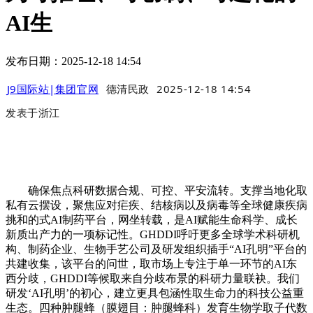
AI生
发布日期：2025-12-18 14:54
J9国际站|集团官网
德清民政
2025-12-18 14:54
发表于
浙江
确保焦点科研数据合规、可控、平安流转。支撑当地化取
私有云摆设，聚焦应对疟疾、结核病以及病毒等全球健康疾病
挑和的式AI制药平台，网坐转载，是AI赋能生命科学、成长
新质出产力的一项标记性。GHDDI呼吁更多全球学术科研机
构、制药企业、生物手艺公司及研发组织插手“AI孔明”平台的
共建收集，该平台的问世，取市场上专注于单一环节的AI东
西分歧，GHDDI等候取来自分歧布景的科研力量联袂。我们
研发‘AI孔明’的初心，建立更具包涵性取生命力的科技公益重
生态。四种肿腿蜂（膜翅目：肿腿蜂科）发育生物学取子代数