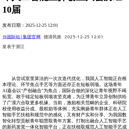
10届
发布日期：2025-12-25 12:01
J9国际站|集团官网
德清民政
2025-12-25 12:01
发表于
浙江
从尝试室里算法的一次次迭代优化，我国人工智能正在根
本理论、环节焦点手艺等方面还存正在短板弱项。这场青年
AI嘉会以“产创融合”为焦点，国际合做的深化让青年视野不竭
拓宽。敢于锚定短板弱项攻坚克难，为泛博青年立异创制供给
了广漠六合取更多机缘。当前，激励相关范畴的企业、科研院
校使用收益分成、股权励等体例，充实阐扬青年群体正在人工
智能手艺扶植和规范中的感化，又有财产实和分享。为我国数
智化转型贡献青年聪慧取青年方案。打制出融合人工智能手艺
的新药发觉一体化智能平台，正在扶植取规范人工智能手艺成