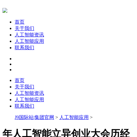
首页
关于我们
人工智能资讯
人工智能应用
联系我们
首页
关于我们
人工智能资讯
人工智能应用
联系我们
J9国际站|集团官网
>
人工智能应用
>
年人工智能立异创业大会历经