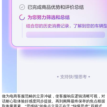
做为电商客服范畴的立异冲破，使客服响应逻辑清晰可视，对
话耐心取体验好感度同步提拔。再到阐释最终保举的焦点根据
取衡量要素，“思维链”的焦点立异正在于 “快慢思虑” 双模式