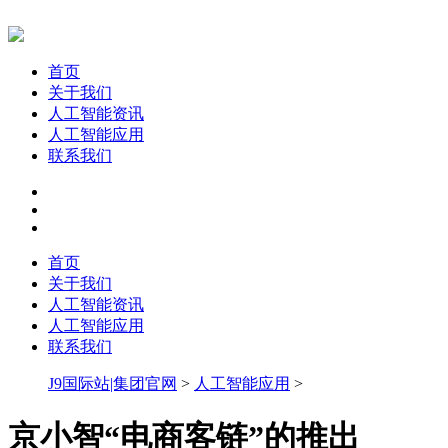
首页
关于我们
人工智能资讯
人工智能应用
联系我们
首页
关于我们
人工智能资讯
人工智能应用
联系我们
J9国际站|集团官网
>
人工智能应用
>
京小智“电商客链”的推出