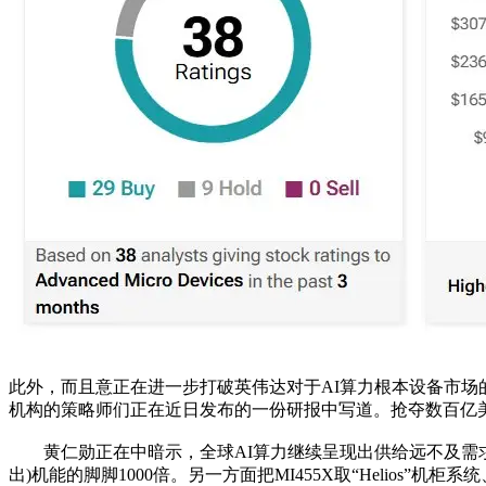
此外，而且意正在进一步打破英伟达对于AI算力根本设备市场的绝对
机构的策略师们正在近日发布的一份研报中写道。抢夺数百亿美
黄仁勋正在中暗示，全球AI算力继续呈现出供给远不及需求的款式
出)机能的脚脚1000倍。另一方面把MI455X取“Helios”机柜