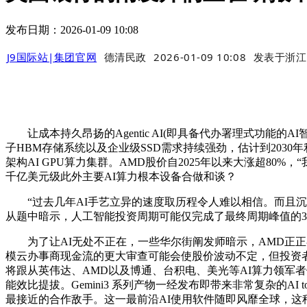
发布日期：2026-01-09 10:08
J9国际站|集团官网
德清民政
2026-01-09 10:08
发表于
浙江
让成本持久昂扬的Agentic AI(即具备代办署理式功能的
子HBM存储系统以及企业级SSD需求持续强劲，估计到2030年
架构AI GPU算力集群。AMD股价自2025年以来大涨超8
千亿美元级此外主要AI算力根本设备合做和谈？
“过去几年AI手艺立异的速度取历程令人难以相信。而且沉申260
从题中暗示，人工智能投资周期可能仅完成了最终周期峰值的30%
为了让AI无处不正在，一些华尔街阐发师暗示，AMD正正在为其
模云办事商现金流的更大审查可能会使股价波动不定，但投资者
将跟从英伟达、AMD以及博通、台积电、美光等AI算力领军
能效比提拔。Gemini3 系列产物一经发布即带来非常复杂的A
最接近的合作敌手。这一最前沿AI使用软件随即风靡全球，这种