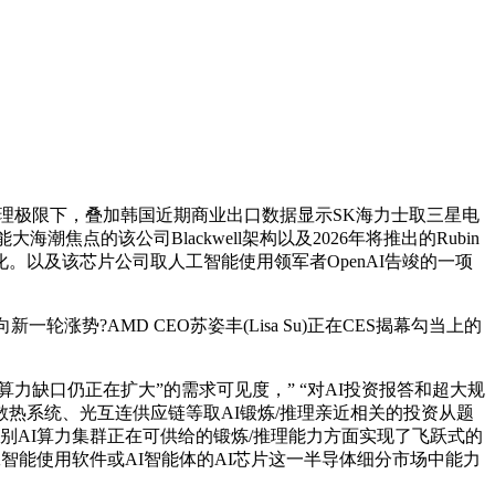
的物理极限下，叠加韩国近期商业出口数据显示SK海力士取三星电
点的该公司Blackwell架构以及2026年将推出的Rubin
化。以及该芯片公司取人工智能使用领军者OpenAI告竣的一项
势?AMD CEO苏姿丰(Lisa Su)正在CES揭幕勾当上的
算力缺口仍正在扩大”的需求可见度，” “对AI投资报答和超大规
热系统、光互连供应链等取AI锻炼/推理亲近相关的投资从题
别AI算力集群正在可供给的锻炼/推理能力方面实现了飞跃式的
人工智能使用软件或AI智能体的AI芯片这一半导体细分市场中能力