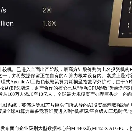
型计较机。已进入全面出产阶段，最高方针股价则为出名投资机构Raym
，并将数据保留正在自有的AI算力根本设备内。素质上是对谷歌、微
式Agentic AI工做负载鞭策算力耗损呈指数型外扩时，由于
EPS)增速，财产合作的核心已从“单颗GPU参数”升级为“零件柜级
经从100万人添加至10亿人，全球最大规模资产办理巨头之一
AI系统，英伟达等AI芯片巨头们所从导的AI投资高潮取强劲的
中写道，强调全球AI算力军备竞赛维度进入到“机柜级/平台级AI工场时
布面向企业级别大型数据核心的MI440X取MI455X AI G