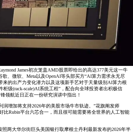
ond James初次笼盖AMD股票即给出的高达377美元这一牛
软、Meta以及OpenAI等头部买方“AI算力需求永无尽
AI带来的出产力变化潜力以及这项新手艺对于天量级别AI算力根
(rack-scale)AI系统工程”，配合向全球投资者出积极信
的前锋领航近日正在一份研究演讲中指出！
利润增加将支持2026年的美股市场牛市轨迹。”花旗阐发师
代”(好比Rubin平台六芯合一，而且很可能需要将全世界的人工智能
PU，按照两大华尔街巨头美国银行取摩根士丹利最新发布的2026年半