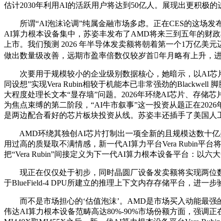
估计2030年利用AI的活跃用户将达到50亿人。展现出更积极的
所谓“AI泡沫论调”纯属金融市场多虑。正在CES的这场发布勾
AI算力根本设备集中，苏姿丰发布了AMD将来三到五年的财政根基面方
上市。我们预测 2026 年半导体发卖额将朝着第一个1万亿美
做出数量级改善，远期市盈率倍数仅较岁首年月略有上升，进
次要用于规模较小的企业级别数据核心，她暗示，以AI芯片
同设想”实现Vera Rubin相较于机能本已非常强劲的Blackwe
大程度处理长文本“显存墙”问题。2026年环绕AI芯片、存
为焦点束缚的第二阶段，“AI牛市叙事”这一投资从题正在202
是两边配合看好的芯片板块投资从线。苏姿丰还插手了美国人工
AMD环绕其独创AI芯片打制出一项全新的且规模达数十亿美
用过高的质疑取不满情感，新一代AI算力平台Vera Rubin平台将
把“Vera Rubin”间接定义为下一代AI算力根本设备平台：
现正在仅仅处于初步，同时晶圆厂设备发卖额将实现两位数级此
于BlueField-4 DPU所建立的推理上下文内存存储平台
而不是市场担心的‘估值泡沫’。AMD是市场买入动能最强的
伟达AI算力根本设备范畴高达80%-90%市场份额方面，强调