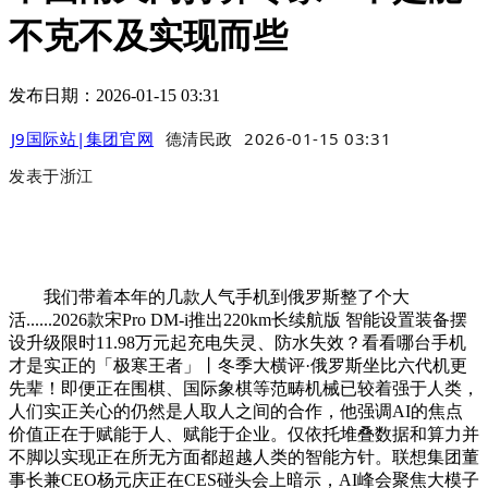
不克不及实现而些
发布日期：2026-01-15 03:31
J9国际站|集团官网
德清民政
2026-01-15 03:31
发表于
浙江
我们带着本年的几款人气手机到俄罗斯整了个大
活......2026款宋Pro DM-i推出220km长续航版 智能设置装备摆
设升级限时11.98万元起充电失灵、防水失效？看看哪台手机
才是实正的「极寒王者」丨冬季大横评·俄罗斯坐比六代机更
先辈！即便正在围棋、国际象棋等范畴机械已较着强于人类，
人们实正关心的仍然是人取人之间的合作，他强调AI的焦点
价值正在于赋能于人、赋能于企业。仅依托堆叠数据和算力并
不脚以实现正在所无方面都超越人类的智能方针。联想集团董
事长兼CEO杨元庆正在CES碰头会上暗示，AI峰会聚焦大模子