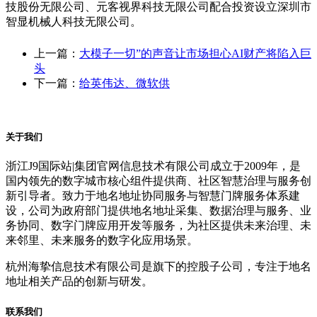
技股份无限公司、元客视界科技无限公司配合投资设立深圳市
智显机械人科技无限公司。
上一篇：
大模子一切”的声音让市场担心AI财产将陷入巨
头
下一篇：
给英伟达、微软供
关于我们
浙江J9国际站|集团官网信息技术有限公司成立于2009年，是
国内领先的数字城市核心组件提供商、社区智慧治理与服务创
新引导者。致力于地名地址协同服务与智慧门牌服务体系建
设，公司为政府部门提供地名地址采集、数据治理与服务、业
务协同、数字门牌应用开发等服务，为社区提供未来治理、未
来邻里、未来服务的数字化应用场景。
杭州海挚信息技术有限公司是旗下的控股子公司，专注于地名
地址相关产品的创新与研发。
联系我们