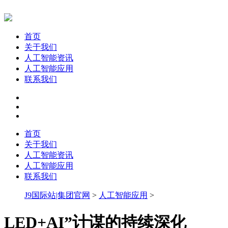
首页
关于我们
人工智能资讯
人工智能应用
联系我们
首页
关于我们
人工智能资讯
人工智能应用
联系我们
J9国际站|集团官网
>
人工智能应用
>
LED+AI”计谋的持续深化