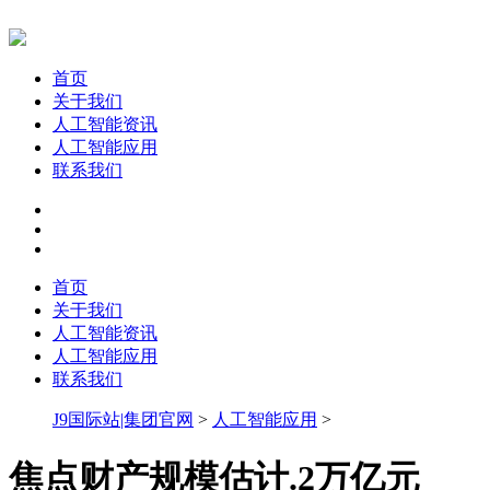
首页
关于我们
人工智能资讯
人工智能应用
联系我们
首页
关于我们
人工智能资讯
人工智能应用
联系我们
J9国际站|集团官网
>
人工智能应用
>
焦点财产规模估计.2万亿元