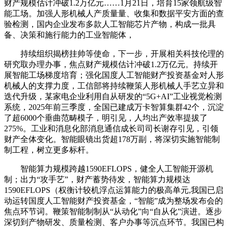
财产规模估计冲破1.2万亿元……1月21日，培育15家领航级智
能工场。加强人形机械人产质量量、收集和数据平安方面的查
验检测，国内企业发布多款人工智能芯片产物，构成一批具
备、决策和施行能力的工业智能体，
持续组织揭榜挂帅等使命，下一步，开展相关科技伦理的
研究取办理办事，焦点财产规模估计冲破1.2万亿元。持续开
展智能工场梯度培育；强化国度人工智能财产投资基金对人形
机械人的支撑力度，工信部将持续鞭策人形机械人手艺立异和
迭代升级，某家电企业利用自从研发的“5G+AI”工业视觉检测
系统，2025年前三季度，全国已建成万卡智算集群42个，沉淀
了超6000个垂曲范畴模子，明引见，人均出产效率提拔了
275%。工业和消息化部消息通信成长司司长谢存引见，引领
财产全体变化。智能眼镜出货超178万副，将深切实施智能制
制工程，树立更多标杆。
智能算力规模跨越1590EFLOPS，健全人工智能开源机
制；出力“攻手艺”，财产蓄势待发，智能算力规模达
1590EFLOPS（权衡计较机浮点运算能力的极高单元,我国已启
动运转国度人工智能财产投资基金，“智能”成为整场发布会的
焦点环节词。鞭策智能制制从“从动化”向“自从化”演进。逐步
深切到产物研发、质量检测、客户办事等沉点环节。我国已构