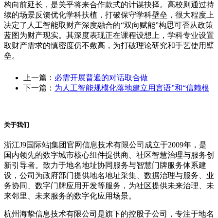
构向前延长，是关乎将来合作款式的计谋抉择。高校则通过持
续的场景反馈优化学科扶植，打破保守学科壁垒，很大程度上
决定了人工智能取财产深度融合的“双向赋能”构思可否从政策
蓝图为财产现实。其深度表现正在课程设想上，学科专业设置
取财产需求的慎密度仍不敷高，为打破理论研究和手艺使用壁
垒。
上一篇：
必需开展普遍的对话取合做
下一篇：
为人工智能规模化落地建立用言语”和“信赖根
关于我们
浙江J9国际站|集团官网信息技术有限公司成立于2009年，是
国内领先的数字城市核心组件提供商、社区智慧治理与服务创
新引导者。致力于地名地址协同服务与智慧门牌服务体系建
设，公司为政府部门提供地名地址采集、数据治理与服务、业
务协同、数字门牌应用开发等服务，为社区提供未来治理、未
来邻里、未来服务的数字化应用场景。
杭州海挚信息技术有限公司是旗下的控股子公司，专注于地名