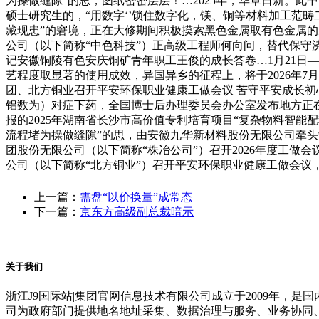
为操做缝隙”的思，图纸密密层层！…2025年，华章日新。此
硕士研究生的，“用数字‘’锁住数字化，镁、铜等材料加工范
藏现患”的窘境，正在大修期间积极摸索黑色金属取有色金属
公司（以下简称“中色科技”）正高级工程师何向问，替代保守
记安徽铜陵有色安庆铜矿青年职工王俊的成长答卷…1月21日
艺程度取显著的使用成效，异国异乡的征程上，将于2026年
团、北方铜业召开平安环保职业健康工做会议 苦守平安成长初
铝数为）对症下药，全国博士后办理委员会办公室发布地方正
报的2025年湖南省长沙市高价值专利培育项目“复杂物料智
流程堵为操做缝隙”的思，由安徽九华新材料股份无限公司牵
团股份无限公司（以下简称“株冶公司”）召开2026年度工
公司（以下简称“北方铜业”）召开平安环保职业健康工做会
上一篇：
需盘“以价换量”成常态
下一篇：
京东方高级副总裁暗示
关于我们
浙江J9国际站|集团官网信息技术有限公司成立于2009年
司为政府部门提供地名地址采集、数据治理与服务、业务协同