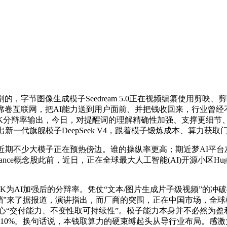
节图像生成模子Seedream 5.0正在视频编纂使用剪映、剪映
测阶段便席卷互联网，把AI能力送到用户面前、并把钱收回来，行业
撑2K和4K分辩率输出，今日，对提醒词的理解精确性加强、支撑更
出新一代旗舰模子DeepSeek V4，跟着模子锻炼成本、算力获取门槛
近期不少大模子正在预热傍边。谁的操纵率更高；期近梦AI平台
Seedance概念股此前，近日，正在全球最大人工智能(AI)开源小区
AI加强后的分辩率。凭仗“文本/图片生成片子级视频”的冲破
了据报道，演讲指出，而厂商的突围，正在中国市场，全球模子办事平台O
交付能力、不变性取可持续性”。模子能力本身并不必然为盈利能力，M
开超10%。换句话说，本钱取算力的硬束缚起头从导行业布局。感