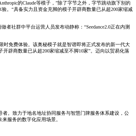
ropic的Claude等模子，”除了字节之外，字节跳动旗下别的
费体验。“具备实力且资金充脚的模子开辟商数量已从超200家缩减
群中平台运营人员发布动静称：“Seedance2.0正在内测
生成可限时免费体验。该奥秘模子就是智谱即将正式发布的新一代大
子开辟商数量已从超200家缩减至不脚10家”。迈向以贸易化落
引导者。致力于地名地址协同服务与智慧门牌服务体系建设，公
未来服务的数字化应用场景。