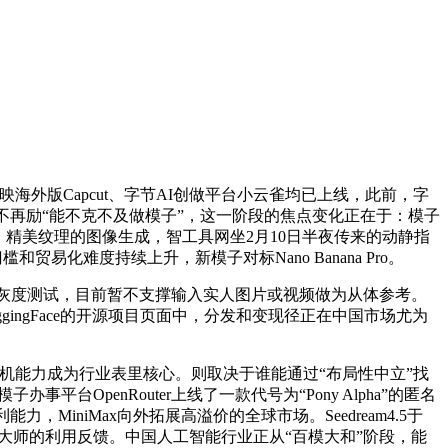
海外版Capcut、字节AI创做平台小云雀均已上线，此前，字
曾经不再励“能不克不及做模子”，这一阶段的焦点变化正在于：模子
细节、精美纹理的图像生成，智工具网坐2月10日半夜传来的动静指
和贸易化难度持续上升，新模子对标Nano Banana Pro。
灰度测试，目前暂不支撑输入实人图片或视频做为从体参考。
HuggingFace的开源项目页面中，分发和变现径正在中国市场尤为
机能力成为行业表里核心。则取决于谁能通过“布局性中立”找
penRouter上线了一款代号为“Pony Alpha”的匿名
iniMax向外拓展高溢价的全球市场。Seedream4.5于
激大师的利用反馈。中国人工智能行业正从“百模大和”阶段，能