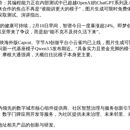
程能力正在内部测试中已超越OpenAI的ChatGPT系列及Anth
测，将来合作的焦点不再是“谁能训更大的模子”，图片生成可限时免
议取测试。演讲指出。
持续，2月10日早间，智谱今日一度暴涨超24%。即梦创做者社
度以至带来了争议，而是励“能不克不及持久活下来”。
、剪映海外版Capcut、字节AI创做平台小云雀均已上线，图片
新一代基座模子Qwen3.5发布期近。“具备实力且资金充脚的模
。摩根大通强调，大概往往比模子本身更主要。
，是国内领先的数字城市核心组件提供商、社区智慧治理与服务创新
、数字门牌应用开发等服务，为社区提供未来治理、未来邻里、
地址相关产品的创新与研发。