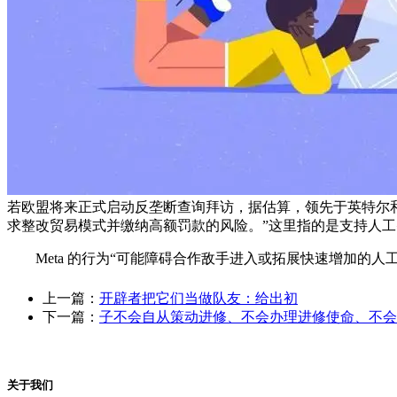
若欧盟将来正式启动反垄断查询拜访，据估算，领先于英特尔和
求整改贸易模式并缴纳高额罚款的风险。”这里指的是支持人
Meta 的行为“可能障碍合作敌手进入或拓展快速增加的人
上一篇：
开辟者把它们当做队友：给出初
下一篇：
子不会自从策动进修、不会办理进修使命、不会
关于我们