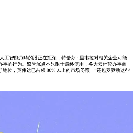
人工智能范畴的潜正在瓶颈，特蕾莎 · 里韦拉对相关企业可能
 供给办事的行为。监管沉点不只限于最终使用，各大云计较办事商
位，英伟达已占领 80% 以上的市场份额，“还包罗驱动这些