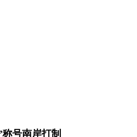
”称号南岸打制