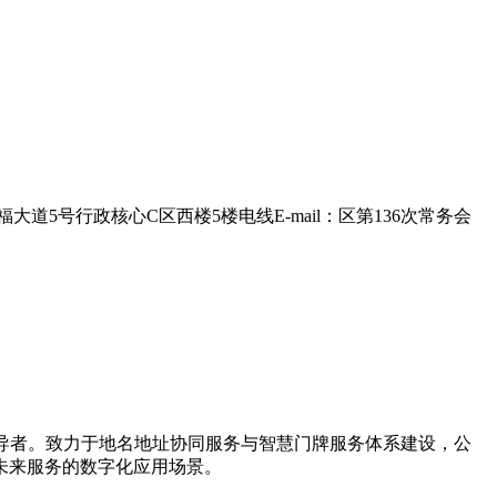
5号行政核心C区西楼5楼电线E-mail：区第136次常务会
引导者。致力于地名地址协同服务与智慧门牌服务体系建设，公
未来服务的数字化应用场景。