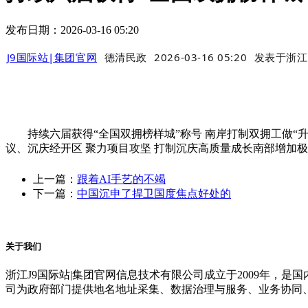
发布日期：2026-03-16 05:20
J9国际站|集团官网
德清民政
2026-03-16 05:20
发表于
浙江
持续六届获得“全国双拥榜样城”称号 南岸打制双拥工做“升级版
议、沉庆经开区 聚力项目攻坚 打制沉庆高质量成长南部增加极
上一篇：
跟着AI手艺的不竭
下一篇：
中国沉申了捍卫国度焦点好处的
关于我们
浙江J9国际站|集团官网信息技术有限公司成立于2009年
司为政府部门提供地名地址采集、数据治理与服务、业务协同