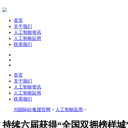
首页
关于我们
人工智能资讯
人工智能应用
联系我们
首页
关于我们
人工智能资讯
人工智能应用
联系我们
J9国际站|集团官网
>
人工智能应用
>
持续六届获得“全国双拥榜样城