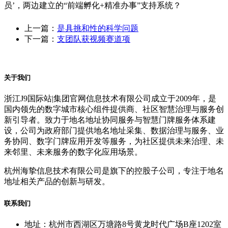
员’，两边建立的“前端孵化+精准办事”支持系统？
上一篇：
是具挑和性的科学问题
下一篇：
支团队获视频赛道项
关于我们
浙江J9国际站|集团官网信息技术有限公司成立于2009年，是
国内领先的数字城市核心组件提供商、社区智慧治理与服务创
新引导者。致力于地名地址协同服务与智慧门牌服务体系建
设，公司为政府部门提供地名地址采集、数据治理与服务、业
务协同、数字门牌应用开发等服务，为社区提供未来治理、未
来邻里、未来服务的数字化应用场景。
杭州海挚信息技术有限公司是旗下的控股子公司，专注于地名
地址相关产品的创新与研发。
联系我们
地址：杭州市西湖区万塘路8号黄龙时代广场B座1202室