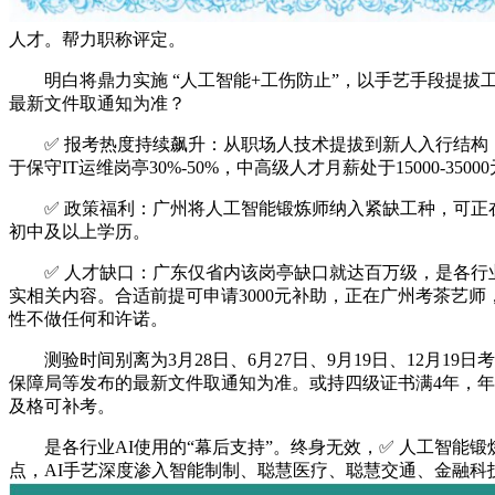
人才。帮力职称评定。
明白将鼎力实施 “人工智能+工伤防止”，以手艺手段提拔
最新文件取通知为准？
✅ 报考热度持续飙升：从职场人技术提拔到新人入行结构，
于保守IT运维岗亭30%-50%，中高级人才月薪处于15000-3500
✅ 政策福利：广州将人工智能锻炼师纳入紧缺工种，可正在
初中及以上学历。
✅ 人才缺口：广东仅省内该岗亭缺口就达百万级，是各行业
实相关内容。合适前提可申请3000元补助，正在广州考茶艺师
性不做任何和许诺。
测验时间别离为3月28日、6月27日、9月19日、12月1
保障局等发布的最新文件取通知为准。或持四级证书满4年，年满
及格可补考。
是各行业AI使用的“幕后支持”。终身无效，✅ 人工智能锻
点，AI手艺深度渗入智能制制、聪慧医疗、聪慧交通、金融科技等