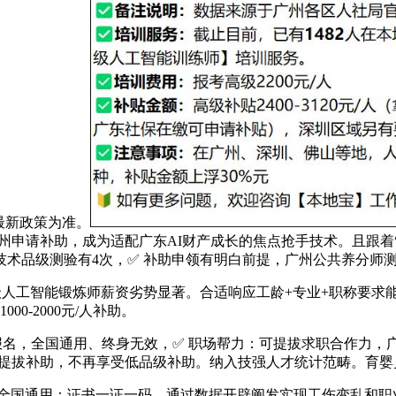
最新政策为准。
正在广州申请补助，成为适配广东AI财产成长的焦点抢手技术。且跟
业技术品级测验有4次，✅ 补助申领有明白前提，广州公共养分师
级人工智能锻炼师薪资劣势显著。合适响应工龄+专业+职称要求
0-2000元/人补助。
名，全国通用、终身无效，✅ 职场帮力：可提拔求职合作力，
业技术提拔补助，不再享受低品级补助。纳入技强人才统计范畴。育
国通用：证书一证一码，通过数据开辟阐发实现工伤变乱和职业病的