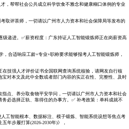
点人才，帮帮社会公共成立科学饮食不雅念和健康糊口体例的专业
州考取评茶师，一切请以广州市人力资本和社会保障局等发布的
逐级递进。✅薪资程度：广东持证人工智能锻炼师正在岗薪资高
学，合适响应工龄+专业+职称要求能够报考人工智能锻炼师，
正在技强人才评价证书全国联网查询系统核验，请网友自行核
，当地宝对本文及此中全数或者部门内容的实正在性、完整性、及时
评价取指点、养分取食物平安学问，一切请以广州市人力资本和社会
。请务必选择正轨、靠得住的办事方。✅ 补考政策：单科成就不
环绕人工智能根本、数据标注、模子锻炼、智能系统设想等焦点考
打算(2026-2030年)》，