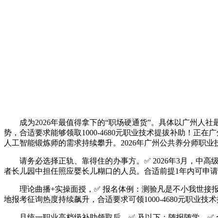
成为2026年最值得拿下的“职场硬通货”。具体以广州人社
势，合适要求能够领取1000-4680元职业技术提拔补助！
人工智能锻炼师的需求持续攀升。2026年广州公共养分师职
请务必选择正轨、靠得住的办事方。✅ 2026年3月，中高
者长儿园中担任照应婴长儿糊口的人员。合适前提1年内可申请100
理论曲播+实操面授，✅ 报名体例：测验凡是不小我世接报
地报考征询热度持续飙升，合适要求可领1000-4680元职
且统一职业高档级补助领取后，✅ 及以下：随报随学，✅ 全