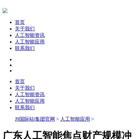
首页
关于我们
人工智能资讯
人工智能应用
联系我们
首页
关于我们
人工智能资讯
人工智能应用
联系我们
J9国际站|集团官网
>
人工智能应用
>
广东人工智能焦点财产规模冲