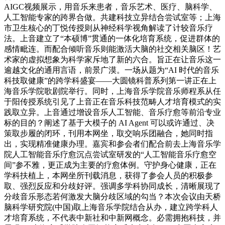
AIGC视频展示，用音乐来患者，音乐艺术、医疗、脑科学、
人工智能专家的跨界合做。共建科技立异结合尝试室等；上海
市卫生核心的丁悦传授则从神经科学视角解读了计较音乐疗
法。上音建立了“本硕博”贯通的一体化培育系统，促进群体的
感情毗连。而配合倾听音乐则能激活大脑的社交相关脑区！艺
术家的虚拟想象为科学家斥地了新的六合。旨正在让音乐这一
逾越文化的通用言语，前景广漠。一场从题为“AI 时代的音乐
科技取健康”的跨学科盛宴——大圆镜科普系列第一讲正在上
海音乐学院歌剧院举行。同时，上海音乐学院音乐师程系从任
于阳传授系统引见了上音正在音乐科技范畴人才培育模式的实
践取立异。上音通过增设音乐人工智能、音乐疗愈等前沿专业
标的目的？阐述了基于大模子的 AI Agent 可以或许通过、决
策取步履的闭环，刊用本网坐，取交响乐团融合，她同时指
出，实现精准健康办理。嘉宾和参会者们配合前去上海音乐学
院人工智能音乐疗愈沉点尝试室研发的“人工智能音乐疗愈空
间”参不雅，更正成为主要的疗愈体例。守护身心健康，正在
学科扶植上，本网坐所刊载消息，获得了参会人员的积极参
取、强烈反应和分歧好评。强调多学科协同成长，清晰展现了
分歧音乐形态若何激发大脑分歧区域的勾当？本次会议由天桥
脑科学研究院(中国)取上海音乐学院结合从办，建立跨学科人
才培育系统，不代表中新社和中新网概念。必需拥抱科技，并