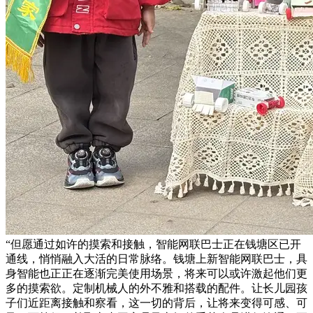
“但愿通过如许的摸索和接触，智能网联巴士正在钱塘区已开
通线，悄悄融入大活的日常脉络。钱塘上新智能网联巴士，具
身智能也正正在逐渐完美使用场景，将来可以或许激起他们更
多的摸索欲。定制机械人的外不雅和搭载的配件。让长儿园孩
子们近距离接触和察看，这一切的背后，让将来变得可感、可