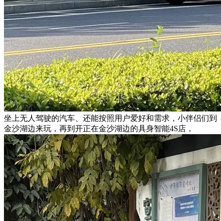
坐上无人驾驶的汽车、还能按照用户爱好和需求，小伴侣们到
金沙湖边来玩，再到开正在金沙湖边的具身智能4S店，