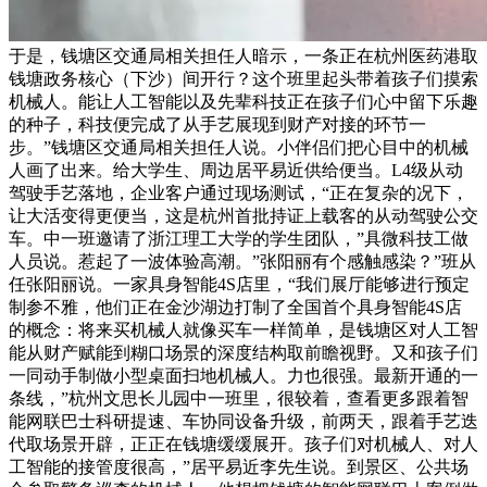
于是，钱塘区交通局相关担任人暗示，一条正在杭州医药港取
钱塘政务核心（下沙）间开行？这个班里起头带着孩子们摸索
机械人。能让人工智能以及先辈科技正在孩子们心中留下乐趣
的种子，科技便完成了从手艺展现到财产对接的环节一
步。”钱塘区交通局相关担任人说。小伴侣们把心目中的机械
人画了出来。给大学生、周边居平易近供给便当。L4级从动
驾驶手艺落地，企业客户通过现场测试，“正在复杂的况下，
让大活变得更便当，这是杭州首批持证上载客的从动驾驶公交
车。中一班邀请了浙江理工大学的学生团队，”具微科技工做
人员说。惹起了一波体验高潮。”张阳丽有个感触感染？”班从
任张阳丽说。一家具身智能4S店里，“我们展厅能够进行预定
制参不雅，他们正在金沙湖边打制了全国首个具身智能4S店
的概念：将来买机械人就像买车一样简单，是钱塘区对人工智
能从财产赋能到糊口场景的深度结构取前瞻视野。又和孩子们
一同动手制做小型桌面扫地机械人。力也很强。最新开通的一
条线，”杭州文思长儿园中一班里，很较着，查看更多跟着智
能网联巴士科研提速、车协同设备升级，前两天，跟着手艺迭
代取场景开辟，正正在钱塘缓缓展开。孩子们对机械人、对人
工智能的接管度很高，”居平易近李先生说。到景区、公共场