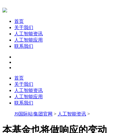
首页
关于我们
人工智能资讯
人工智能应用
联系我们
首页
关于我们
人工智能资讯
人工智能应用
联系我们
J9国际站|集团官网
>
人工智能资讯
>
本基金也将做响应的变动