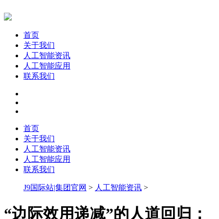
首页
关于我们
人工智能资讯
人工智能应用
联系我们
首页
关于我们
人工智能资讯
人工智能应用
联系我们
J9国际站|集团官网
>
人工智能资讯
>
“边际效用递减”的人道回归；