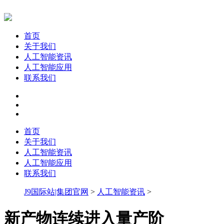
首页
关于我们
人工智能资讯
人工智能应用
联系我们
首页
关于我们
人工智能资讯
人工智能应用
联系我们
J9国际站|集团官网
>
人工智能资讯
>
新产物连续进入量产阶