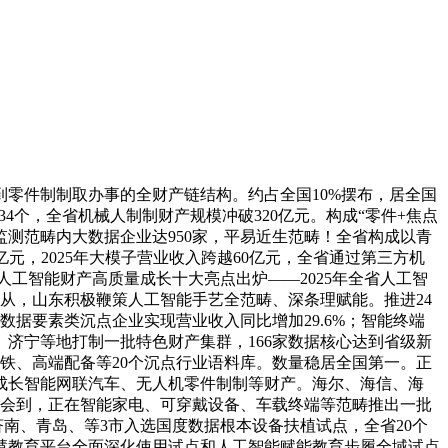
到零件制制取办事的全财产链结构。约占全国10%摆布，居全国
4个，全省机械人制制财产规模冲破320亿元。构成“零件+焦点
测范畴内大数据企业达950家，平易近生范畴！全省构成以青
元，2025年大模子营业收入跨越60亿元，全省通过第三方机
人工智能财产高质量成长十大亮点出炉——2025年全省人工智
链从，山东积极鞭策人工智能手艺全范畴、深条理赋能。推进24
据要素类沉点企业实现营业收入同比增加29.6%；智能终端
济宁等地打制一批特色财产集群，166家数据核心达到省级新
铁、高端配备等20个沉点行业语料库。数量稳居全国第一。正
成长智能网联汽车、无人机零件制制等财产。海尔、海信、海
厅领会到，正在智能家电、可穿戴设备、车载终端等范畴推出一批
，济南、青岛、等3市入选国度数据根本设备扶植试点，全省20个
慧教育平台全面深化使用试点和人工智能赋能教育步履全域试点