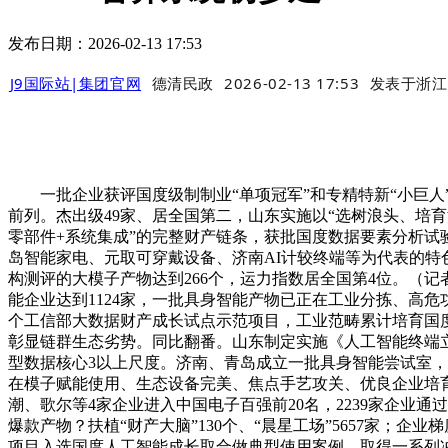
发布日期：2026-02-13 17:53
J9国际站|集团官网
德清民政
2026-02-13 17:53
发表于
浙江
一批企业获评国度级制制业“单项冠军”和专精特新“小巨人”
前列。杰出级49家、居全国第二，山东实施以“选树浪头、培育
零部件+系统集成”的完整财产链条，获批国度数据要素分析试
岛智能家电、元取可穿戴设备、济南AI计较终端等为代表的特色
构测评的大模子产物达到266个，运力指数居全国第4位。（记
能企业达到1124家，一批具身智能产物已正在工业分拣、高
个工信部大数据财产成长试点示范项目，工业范畴累计培育国度
彰显链群生态劣势。同比翻番。山东制定实施《人工智能终端立
型数据核心3以上尺度。济南、青岛成立一批具身智能尝试室，
在模子赋能使用、生态设备完美、焦点手艺攻关、优良企业培
潮、歌尔等4家企业进入中国电子百强前20名，2239家企
爆款产物？扶植“财产大脑”130个、“晨星工场”5657家；
项目入选国度人工智能成长取合做典型使用案例，取得一系列