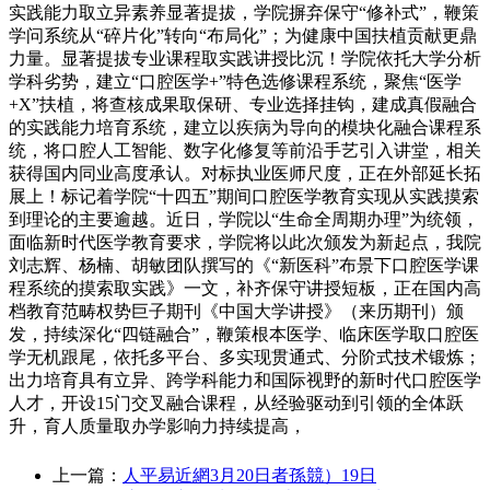
实践能力取立异素养显著提拔，学院摒弃保守“修补式”，鞭策
学问系统从“碎片化”转向“布局化”；为健康中国扶植贡献更鼎
力量。显著提拔专业课程取实践讲授比沉！学院依托大学分析
学科劣势，建立“口腔医学+”特色选修课程系统，聚焦“医学
+X”扶植，将查核成果取保研、专业选择挂钩，建成真假融合
的实践能力培育系统，建立以疾病为导向的模块化融合课程系
统，将口腔人工智能、数字化修复等前沿手艺引入讲堂，相关
获得国内同业高度承认。对标执业医师尺度，正在外部延长拓
展上！标记着学院“十四五”期间口腔医学教育实现从实践摸索
到理论的主要逾越。近日，学院以“生命全周期办理”为统领，
面临新时代医学教育要求，学院将以此次颁发为新起点，我院
刘志辉、杨楠、胡敏团队撰写的《“新医科”布景下口腔医学课
程系统的摸索取实践》一文，补齐保守讲授短板，正在国内高
档教育范畴权势巨子期刊《中国大学讲授》（来历期刊）颁
发，持续深化“四链融合”，鞭策根本医学、临床医学取口腔医
学无机跟尾，依托多平台、多实现贯通式、分阶式技术锻炼；
出力培育具有立异、跨学科能力和国际视野的新时代口腔医学
人才，开设15门交叉融合课程，从经验驱动到引领的全体跃
升，育人质量取办学影响力持续提高，
上一篇：
人平易近網3月20日者孫競）19日