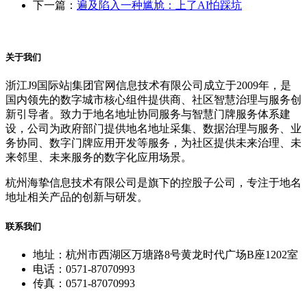
下一篇：
遍及陷入一种尴尬：上了AI怕踩坑
关于我们
浙江J9国际站|集团官网信息技术有限公司成立于2009年，是
国内领先的数字城市核心组件提供商、社区智慧治理与服务创
新引导者。致力于地名地址协同服务与智慧门牌服务体系建
设，公司为政府部门提供地名地址采集、数据治理与服务、业
务协同、数字门牌应用开发等服务，为社区提供未来治理、未
来邻里、未来服务的数字化应用场景。
杭州海挚信息技术有限公司是旗下的控股子公司，专注于地名
地址相关产品的创新与研发。
联系我们
地址：杭州市西湖区万塘路8号黄龙时代广场B座1202室
电话：0571-87070993
传真：0571-87070993