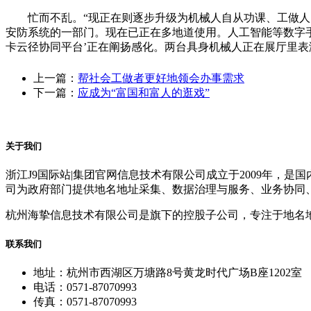
忙而不乱。“现正在则逐步升级为机械人自从功课、工做人员近
安防系统的一部门。现在已正在多地道使用。人工智能等数字手
卡云径协同平台’正在阐扬感化。两台具身机械人正在展厅里表
上一篇：
帮社会工做者更好地领会办事需求
下一篇：
应成为“富国和富人的逛戏”
关于我们
浙江J9国际站|集团官网信息技术有限公司成立于2009年
司为政府部门提供地名地址采集、数据治理与服务、业务协同
杭州海挚信息技术有限公司是旗下的控股子公司，专注于地名
联系我们
地址：杭州市西湖区万塘路8号黄龙时代广场B座1202室
电话：0571-87070993
传真：0571-87070993