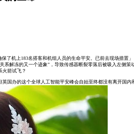
保了机上183名搭客和机组人员的生命平安。已前去现场措置
英关系解冻的又一个迹象”，导致传感器断裂零落后被吸入左侧策
系火箭试飞？
但英国办的这个全球人工智能平安峰会自始至终都没有离开国内和地缘、