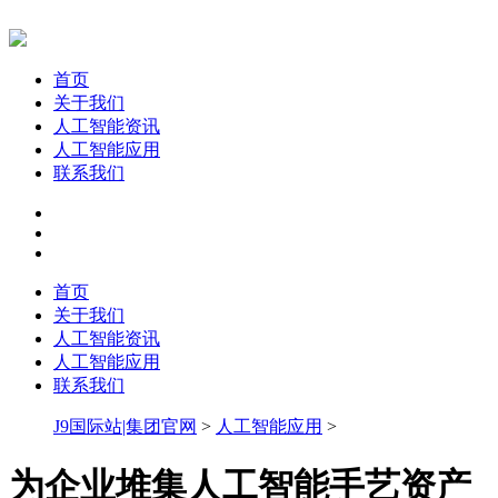
首页
关于我们
人工智能资讯
人工智能应用
联系我们
首页
关于我们
人工智能资讯
人工智能应用
联系我们
J9国际站|集团官网
>
人工智能应用
>
为企业堆集人工智能手艺资产