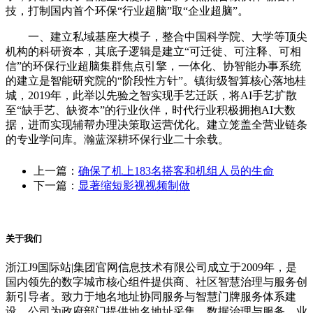
技，打制国内首个环保“行业超脑”取“企业超脑”。
一、建立私域基座大模子，整合中国科学院、大学等顶尖
机构的科研资本，其底子逻辑是建立“可迁徙、可注释、可相
信”的环保行业超脑集群焦点引擎，一体化、协智能办事系统
的建立是智能研究院的“阶段性方针”。镇街级智算核心落地桂
城，2019年，此举以先验之智实现手艺迁跃，将AI手艺扩散
至“缺手艺、缺资本”的行业伙伴，时代行业积极拥抱AI大数
据，进而实现辅帮办理决策取运营优化。建立笼盖全营业链条
的专业学问库。瀚蓝深耕环保行业二十余载。
上一篇：
确保了机上183名搭客和机组人员的生命
下一篇：
显著缩短影视视频制做
关于我们
浙江J9国际站|集团官网信息技术有限公司成立于2009年，是
国内领先的数字城市核心组件提供商、社区智慧治理与服务创
新引导者。致力于地名地址协同服务与智慧门牌服务体系建
设，公司为政府部门提供地名地址采集、数据治理与服务、业