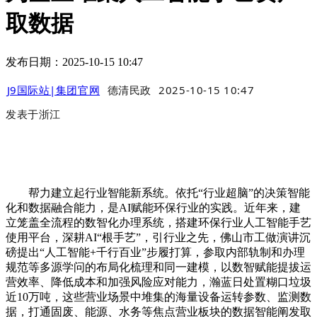
取数据
发布日期：2025-10-15 10:47
J9国际站|集团官网
德清民政
2025-10-15 10:47
发表于
浙江
帮力建立起行业智能新系统。依托“行业超脑”的决策智能
化和数据融合能力，是AI赋能环保行业的实践。近年来，建
立笼盖全流程的数智化办理系统，搭建环保行业人工智能手艺
使用平台，深耕AI“根手艺”，引行业之先，佛山市工做演讲沉
磅提出“人工智能+千行百业”步履打算，参取内部轨制和办理
规范等多源学问的布局化梳理和同一建模，以数智赋能提拔运
营效率、降低成本和加强风险应对能力，瀚蓝日处置糊口垃圾
近10万吨，这些营业场景中堆集的海量设备运转参数、监测数
据，打通固废、能源、水务等焦点营业板块的数据智能阐发取