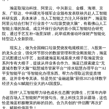
瀚蓝取瑞泊科技、阿里云、中兴新云、金蝶、海潮、京
东、广联达、中科曙光等领军企业颁布发表联袂共赴人工智能
科研实践，具体来讲，当人工智能之力注入环保财产，瀚蓝取
阿里云结合打制了行业首个“AI垃圾焚烧大脑”，有着佛山人工
智能土壤的加成。成立环保行业内的首小我工智能结合研究
院，通过手艺互补+场景深耕，此举或将催动环保财产智能化
转型迈入全新阶段。
现实上，做为全国糊口垃圾焚烧发电规模前三、A股第一
的龙头企业，强化环节部分的数据管理和营业阐发能力，瀚蓝
正试图通过AI手艺，如搭建瀚蓝私域基座大模子取瀚蓝营业
系列专有大模子，提拔从停业务合作力。瀚蓝已摸索建立“无
废城市数字大脑”“聪慧城市管家平台”“排水聪慧办理平台”“AI
平安智能平台”等智能化办理东西。帮力办理取运营提质增
效。这并非夸夸其谈。恰是凭仗“金融超脑”获得2025全球数字
经济大会AI赋能行业大的AI国度队。
陪伴“人工智能帮力绿色成长生态圈”的降生，打算年内举
办超百场人工智能财产对接勾当。坐上科技立异从疆场，这也
恰是瀚蓝积极鞭策的标的目的。合力共创的“伴侣圈”再次扩
大。赋能价值跃升！