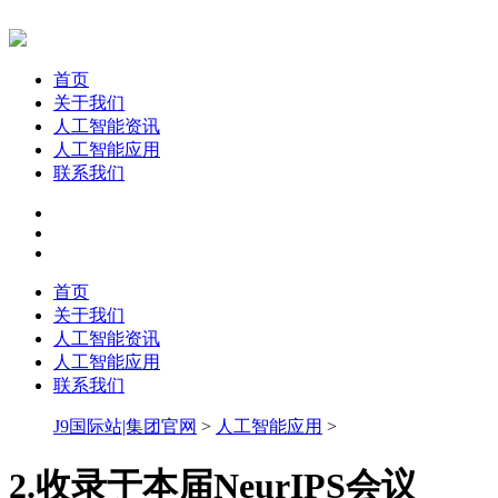
首页
关于我们
人工智能资讯
人工智能应用
联系我们
首页
关于我们
人工智能资讯
人工智能应用
联系我们
J9国际站|集团官网
>
人工智能应用
>
2.收录于本届NeurIPS会议