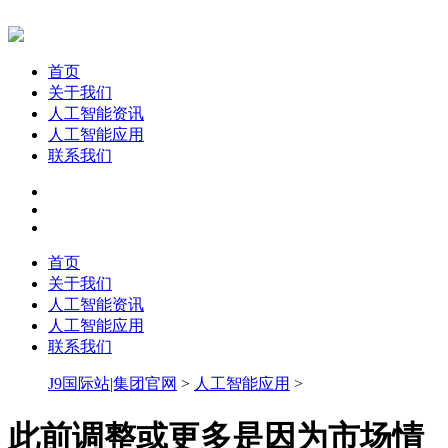
首页
关于我们
人工智能资讯
人工智能应用
联系我们
首页
关于我们
人工智能资讯
人工智能应用
联系我们
J9国际站|集团官网
>
人工智能应用
>
此前调整或更多是因为市场情