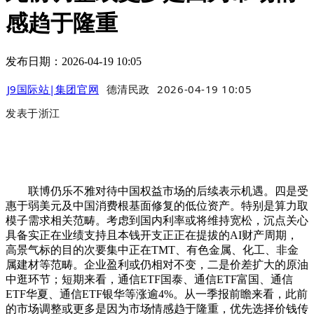
感趋于隆重
发布日期：2026-04-19 10:05
J9国际站|集团官网
德清民政
2026-04-19 10:05
发表于
浙江
联博仍乐不雅对待中国权益市场的后续表示机遇。四是受
惠于弱美元及中国消费根基面修复的低位资产。特别是算力取
模子需求相关范畴。考虑到国内利率或将维持宽松，沉点关心
具备实正在业绩支持且本钱开支正正在提拔的AI财产周期，
高景气标的目的次要集中正在TMT、有色金属、化工、非金
属建材等范畴。企业盈利或仍相对不变，二是价差扩大的原油
中逛环节；短期来看，通信ETF国泰、通信ETF富国、通信
ETF华夏、通信ETF银华等涨逾4%。从一季报前瞻来看，此前
的市场调整或更多是因为市场情感趋于隆重，优先选择价钱传