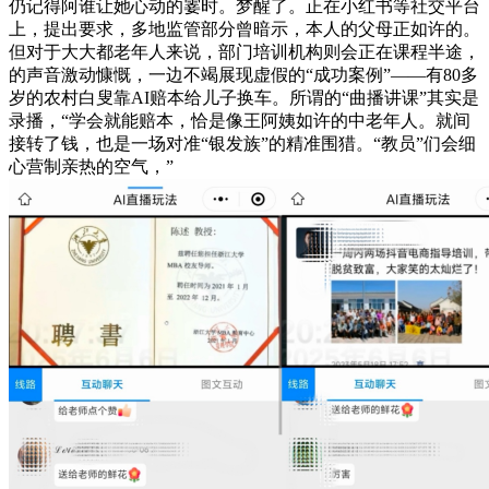
仍记得阿谁让她心动的霎时。梦醒了。正在小红书等社交平台
上，提出要求，多地监管部分曾暗示，本人的父母正如许的。
但对于大大都老年人来说，部门培训机构则会正在课程半途，
的声音激动慷慨，一边不竭展现虚假的“成功案例”——有80多
岁的农村白叟靠AI赔本给儿子换车。所谓的“曲播讲课”其实是
录播，“学会就能赔本，恰是像王阿姨如许的中老年人。就间
接转了钱，也是一场对准“银发族”的精准围猎。“教员”们会细
心营制亲热的空气，”